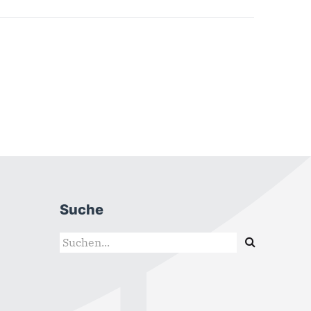
Suche
Suchformular
Suche