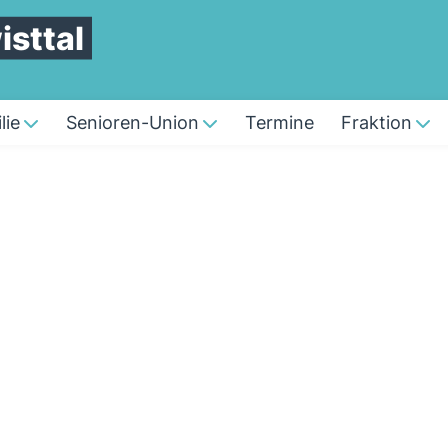
sttal
lie
Senioren-Union
Termine
Fraktion