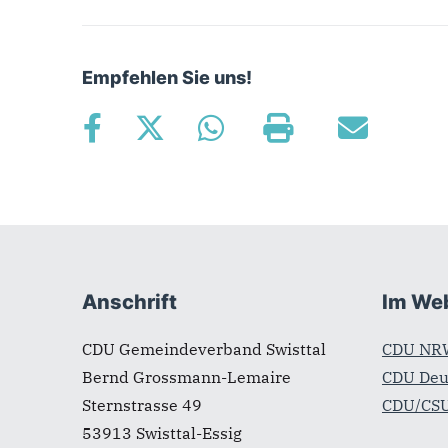
Empfehlen Sie uns!
Fußbereich
Anschrift
Im We
CDU Gemeindeverband Swisttal
CDU NR
Bernd Grossmann-Lemaire
CDU Deu
Sternstrasse 49
CDU/CSU
53913
Swisttal-Essig