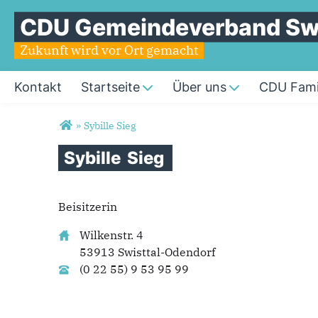
CDU Gemeindeverband Swi
Zukunft wird vor Ort gemacht
Kontakt
Startseite
Über uns
CDU Fami
Sie sind hier
»
Sybille Sieg
Sybille
Sieg
Beisitzerin
Wilkenstr. 4
53913 Swisttal-Odendorf
(0 22 55) 9 53 95 99