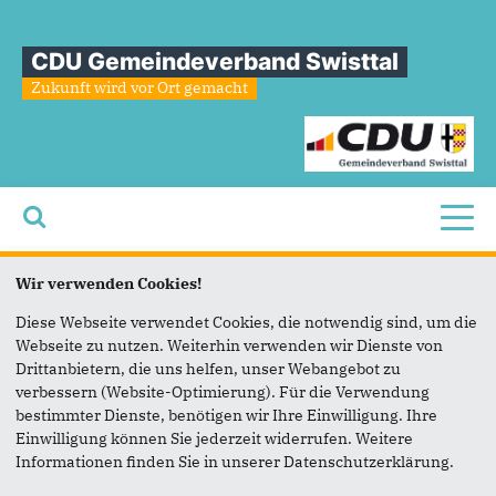
CDU Gemeindeverband Swisttal
Zukunft wird vor Ort gemacht
Toggl
Sie sind hier
»
CDU Familie
»
Ortsverband Odendorf
»
Termine (Odendorf)
Wir verwenden Cookies!
Termine
des
Ortsverbandes
Diese Webseite verwendet Cookies, die notwendig sind, um die
Webseite zu nutzen. Weiterhin verwenden wir Dienste von
Odendorf
Drittanbietern, die uns helfen, unser Webangebot zu
verbessern (Website-Optimierung). Für die Verwendung
bestimmter Dienste, benötigen wir Ihre Einwilligung. Ihre
Einwilligung können Sie jederzeit widerrufen. Weitere
Informationen finden Sie in unserer Datenschutzerklärung.