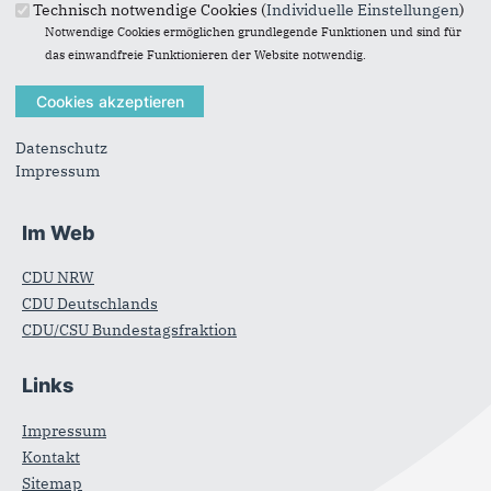
Anschrift
Fußbereich
Technisch notwendige Cookies (
Individuelle Einstellungen
)
Notwendige Cookies ermöglichen grundlegende Funktionen und sind für
CDU Gemeindeverband Swisttal
das einwandfreie Funktionieren der Website notwendig.
Bernd Grossmann-Lemaire
Sternstrasse 49
53913
Swisttal-Essig
Datenschutz
Telefon:
(0 22 55)4427
Impressum
E-Mail:
kontakt@cdu-swisttal.de
Im Web
CDU NRW
CDU Deutschlands
CDU/CSU Bundestagsfraktion
Links
Impressum
Kontakt
Sitemap