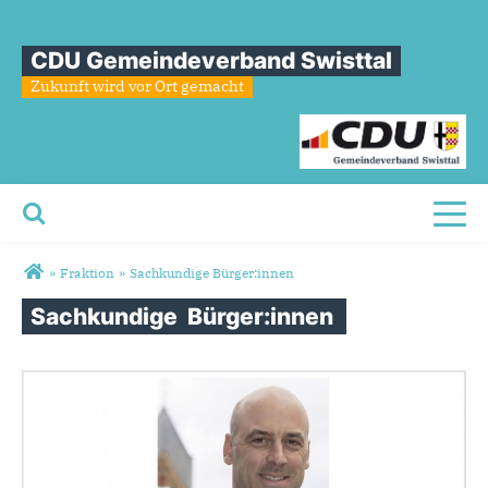
CDU Gemeindeverband Swisttal
Zukunft wird vor Ort gemacht
Toggl
Sie sind hier
»
Fraktion
»
Sachkundige Bürger:innen
Sachkundige
Bürger:innen