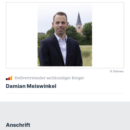
M.Kehrein
Stellvertretender sachkundiger Bürger
Damian Meiswinkel
Anschrift
Fußbereich